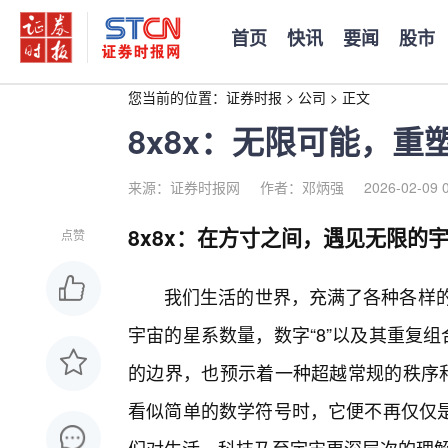
首页
快讯
要闻
股市
您当前的位置：
证券时报
>
公司
>
正文
8x8x：无限可能，重
来源：证券时报网
作者：邓炳强
2026-02-09 
8x8x：在方寸之间，遇见无限的
点赞
我们生活的世界，充满了各种各样的
宇宙的星系数量，数字“8”以及其重复组
的边界，也预示着一种超越常规的秩序和
看似简单的数学符号时，它便不再仅仅