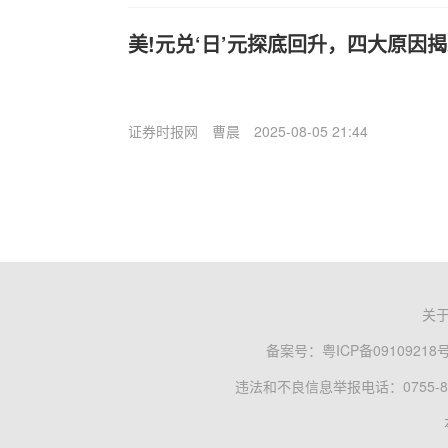
美!元兑‘日’元探底回升，四大原因
证券时报网
曹晨
2025-08-05 21:44
关
备案号：
粤ICP备09109218
违法和不良信息举报电话：0755-83