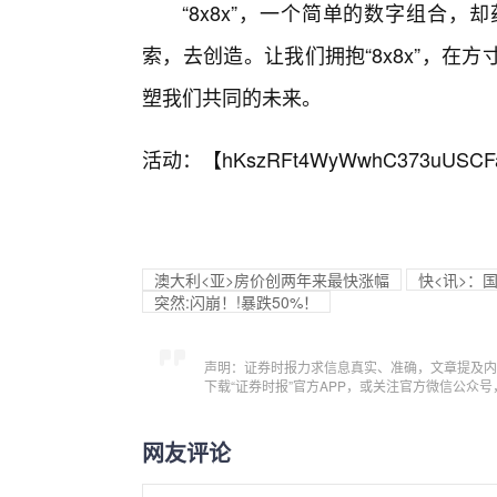
“8x8x”，一个简单的数字组合
索，去创造。让我们拥抱“8x8x”，
塑我们共同的未来。
活动：【
hKszRFt4WyWwhC373uUSCF
澳大利<亚>房价创两年来最快涨幅
快<讯>：国
突然:闪崩！!暴跌50%！
声明：证券时报力求信息真实、准确，文章提及内
下载“证券时报”官方APP，或关注官方微信公众
网友评论